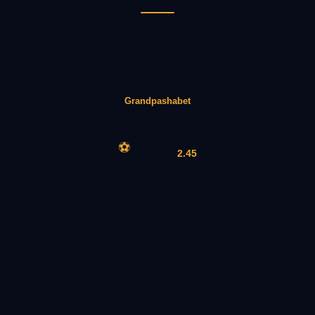
Grandpashabet
⚽
2.45
BAHIS YAP