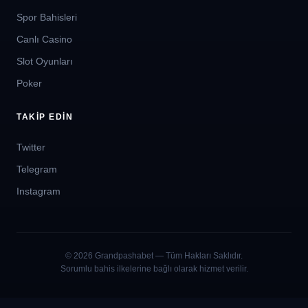
Spor Bahisleri
Canlı Casino
Slot Oyunları
Poker
TAKIP EDIN
Twitter
Telegram
Instagram
© 2026 Grandpashabet — Tüm Hakları Saklıdır.
Sorumlu bahis ilkelerine bağlı olarak hizmet verilir.