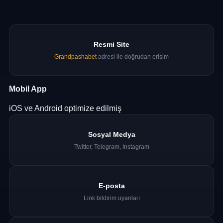
Resmi Site
Grandpashabet
adresi ile doğrudan erişim
Mobil App
iOS ve Android optimize edilmiş
Sosyal Medya
Twitter, Telegram, Instagram
E-posta
Link bildirim uyarıları