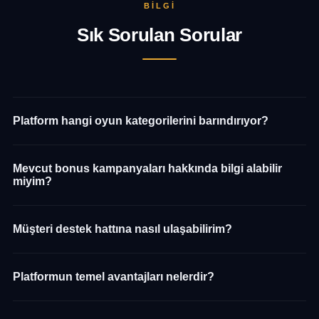
BILGI
Sık Sorulan Sorular
Platform hangi oyun kategorilerini barındırıyor?
Grandpashabet'ta spor bahisleri, canlı casino oyunları, slot
Mevcut bonus kampanyaları hakkında bilgi alabilir
makineleri, poker odaları ve sanal spor alternatifleri gibi kapsamlı
miyim?
oyun kategorileri mevcuttur. Her kategori alt gruplarıyla ayrıntılı
biçimde düzenlenmiştir.
Yeni üye hoş geldin paketi, yatırım promosyonları, bedava bahis
Müşteri destek hattına nasıl ulaşabilirim?
hakları, VIP üyelik ayrıcalıkları ve süregelen sadakat programı
gibi çeşitli bonus imkanları sunulmaktadır. Kampanyalar düzenli
Grandpashabet canlı destek ekibi 7/24 kesintisiz hizmet verir.
olarak yenilenir.
Platformun temel avantajları nelerdir?
Türkçe iletişim desteklenir ve her türlü teknik, finansal veya
hesap ilgili sorunda anında profesyonel yardım alabilirsiniz.
Sürekli güncel giriş adresi, rekabetçi bahis oranları, iOS ve