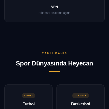
VPN
Bölgesel kısıtlama aşma
CANLI BAHIS
Spor Dünyasında Heyecan
CANLI
DINAMIK
Futbol
Basketbol